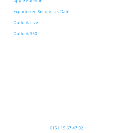
Apple Kalender
Exportieren Sie die .ics-Datei
Outlook-Live
Outlook 360
Adresse
Albgehnuss GbR
Mühläckerstraße 3
72660 Beuren
Kontaktieren Sie uns
0151 15 67 47 02