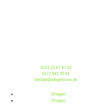
Adresse
Albgehnuss GbR
Mühläckerstraße 3
72660 Beuren
Kontaktieren Sie uns
0151 15 67 47 02
0172 941 35 91
kontakt@albgehnuss.de
Folgen Sie uns
Folgen
Folgen