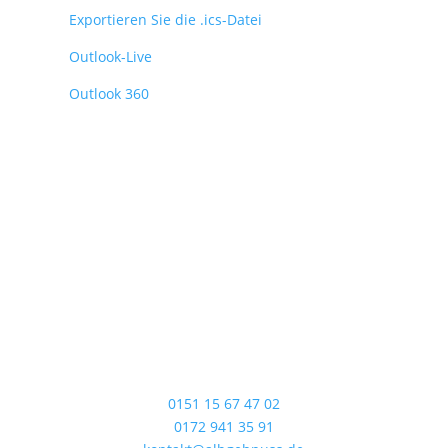
Exportieren Sie die .ics-Datei
Outlook-Live
Outlook 360
Adresse
Albgehnuss GbR
Mühläckerstraße 3
72660 Beuren
Kontaktieren Sie uns
0151 15 67 47 02
0172 941 35 91